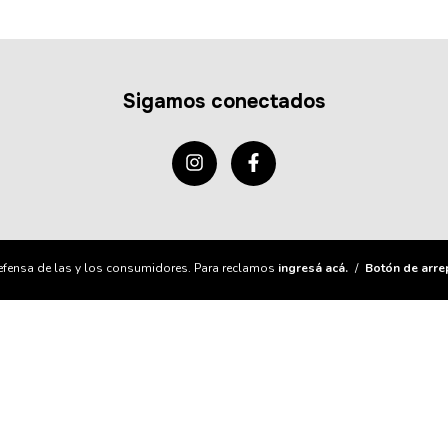
Sigamos conectados
fensa de las y los consumidores. Para reclamos
ingresá acá.
/
Botón de arre